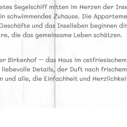
ndetes Segelschiff mitten im Herzen der In
 ein schwimmendes Zuhause. Die Appartemen
eschäfte und das Inselleben beginnen dire
are, die das gemeinsame Leben schätzen.
r Birkenhof – das Haus im ostfriesischem L
liebevolle Details, der Duft nach frische
en und alle, die Einfachheit und Herzlichke
Ruhige Lage